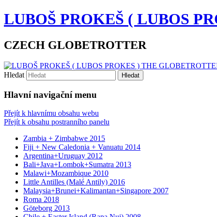
LUBOŠ PROKEŠ ( LUBOS P
CZECH GLOBETROTTER
Hledat
Hlavní navigační menu
Přejít k hlavnímu obsahu webu
Přejít k obsahu postranního panelu
Zambia + Zimbabwe 2015
Fiji + New Caledonia + Vanuatu 2014
Argentina+Uruguay 2012
Bali+Java+Lombok+Sumatra 2013
Malawi+Mozambique 2010
Little Antilles (Malé Antily) 2016
Malaysia+Brunei+Kalimantan+Singapore 2007
Roma 2018
Göteborg 2013
Chile + Easter Island (Rapa Nui) 2008