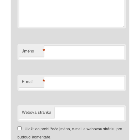
*
Jméno
*
E-mail
Webová stránka
Uložit do prohlížeče jméno, e-mail a webovou stránku pro
budoucí komentáře.