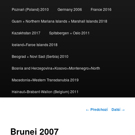
Poznaň (Poland) 2010
Germany 2006
France 2016
Guam + Northern Mariana Islands + Marshall Islands 2018
Kazakhstan 2017
Spitsbergen + Oslo 2011
Iceland+Faroe Islands 2018
Beograd + Novi Sad (Serbia) 2010
Bosnia and Herzegovina+Kosovo+Montenegro+North
Macedonia+Western Transdanubia 2019
Hainaut+Brabant-Wallon (Belgium) 2011
Navigace
←
Předchozí
Další
→
pro
příspěvky
Brunei 2007