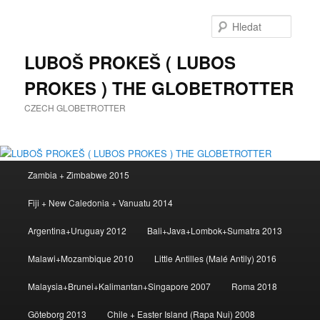
Hledat
LUBOŠ PROKEŠ ( LUBOS
PROKES ) THE GLOBETROTTER
CZECH GLOBETROTTER
Hlavní
Zambia + Zimbabwe 2015
Přejít
navigační
menu
Fiji + New Caledonia + Vanuatu 2014
k
Argentina+Uruguay 2012
Bali+Java+Lombok+Sumatra 2013
hlavnímu
Malawi+Mozambique 2010
Little Antilles (Malé Antily) 2016
obsahu
Malaysia+Brunei+Kalimantan+Singapore 2007
Roma 2018
webu
Göteborg 2013
Chile + Easter Island (Rapa Nui) 2008